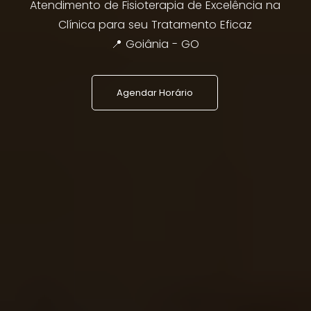
Atendimento de Fisioterapia de Excelência na
iam em uma reabilitação mais Rápida e
pacientes, para melhor!
Clínica para seu Tratamento Eficaz
Segura.
📍 Goiânia e Região Metropolit
📍 Goiânia - GO
📍 Goiânia - GO
Saiba Mais
Agendar Horário
Agendar Agora